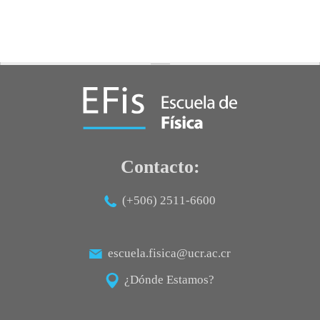
Posgrado
Sistema de Estudios de Posgrado
Contactos
Documentos
Astrofísica
Ciencias de la Atmosfera
Física
Contacto:
Física Médica
(+506) 2511-6600
Hidrología
escuela.fisica@ucr.ac.cr
¿Dónde Estamos?