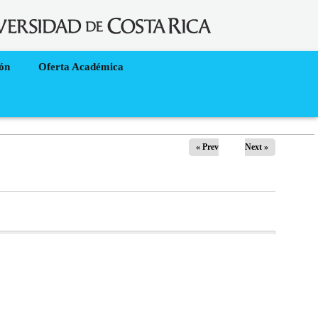
ión
Oferta Académica
« Prev
Next »