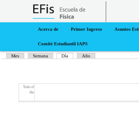
Acerca de
Primer Ingreso
Asuntos Est
Inicio
›
Calendario
inicio
Comité Estudiantil IAPS
Usted está aquí
Mes
Semana
Día
(solapa activa)
Año
Solapas principales
Todo el
día