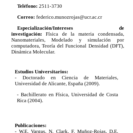
Teléfono:
2511-3730
Posgrado
Correo:
federico.munozrojas@ucr.ac.cr
Sistema de Estudios de Posgrado
Especialización/Intereses de
Contactos
investigación:
Física de la materia condensada,
Documentos
Nanomateriales, Modelado y simulación por
computadora, Teoría del Funcional Densidad (DFT),
Astrofísica
Dinámica Molecular.
Ciencias de la Atmosfera
Física
Estudios Universitarios:
Física Médica
- Doctorado en Ciencia de Materiales,
Universidad de Alicante, España (2009).
Hidrología
- Bachillerato en Física, Universidad de Costa
Rica (2004).
Publicaciones:
- W.E. Vargas, N. Clark, F. Muñoz-Rojas, D.E.