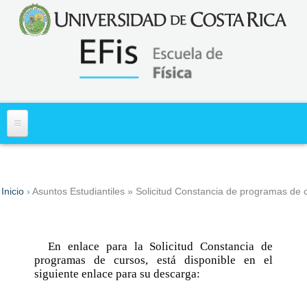
Acerca de
Inicio
›
Asuntos Estudiantiles
» Solicitud Constancia de programas de 
Usted está aquí
Misión y Visión
Primer Ingreso
Historia
Información
Asuntos Estudiantiles
En enlace para la Solicitud Constancia de
¿Dónde Estamos?
Diagnóstico de los Aprendizajes en Matemática
programas de cursos, está disponible en el
Cartas al Estudiante
Asuntos Administrativos
(DiMa)
siguiente enlace para su descarga:
Requisitos Especiales para ingreso y traslado a
Personal
Normativa de Interes Administrativo y Docente
Centros de Investigación
carrera
Docentes