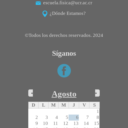
escuela.fisica@ucr.ac.cr
Posgrado
¿Dónde Estamos?
Sistema de Estudios de Posgrado
Contactos
©Todos los derechos reservados. 2024
Documentos
Astrofísica
Síganos
Ciencias de la Atmosfera
Física
Física Médica
Hidrología
Agosto
«
»
D
L
M
M
J
V
S
1
2
3
4
5
6
7
8
9
10
11
12
13
14
15