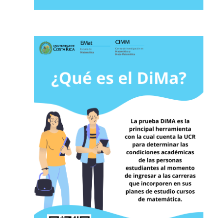
Posgrado
Sistema de Estudios de Posgrado
Contactos
Documentos
Astrofísica
Ciencias de la Atmosfera
Física
Física Médica
Hidrología