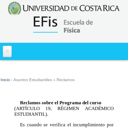
Acerca de
Inicio
›
Asuntos Estudiantiles
» Reclamos
Usted está aquí
Misión y Visión
Primer Ingreso
Historia
Información
Asuntos Estudiantiles
Reclamos sobre el Programa del curso
¿Dónde Estamos?
Diagnóstico de los Aprendizajes en Matemática
(ARTÍCULO 19, RÉGIMEN ACADÉMICO
Cartas al Estudiante
Asuntos Administrativos
(DiMa)
ESTUDIANTIL).
Requisitos Especiales para ingreso y traslado a
Personal
Normativa de Interes Administrativo y Docente
Centros de Investigación
carrera
Es cuando se verifica el incumplimiento por
Docentes