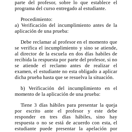
Ofrecimiento de servicios docentes
CICANUM
Oferta Académica
parte del profesor, sobre lo que establece el
Solicitud Asistencias
programa del curso entregado al estudiante.
Administrativos
Informe final de gestión 2020-2024
CICIMA
Pregrado
Comité Estudiantil IAPS
Avisos
Mujeres en la Escuela de Física
Procedimiento:
Informe final de gestión 2016-2020
CINESPA
Suficiencia/Aprendizaje Adaptativo
CURSOS DE SERVICIO
a) Verificación del incumplimiento antes de la
Transparencia
Normativa de Control Interno
CIGEFI
aplicación de una prueba:
Admisión
METEOROLOGÍA
Convención Colectiva de Trabajo
Aranceles
Bachillerato y Licenciatura en Meteorología,
Debe reclamar al profesor en el momento que
Normativa de Acoso Laboral
PLAN 03
se verifica el incumplimiento y sino se atiende,
Reclamos
al director de la escuela en dos días habiles de
Normativa de Dedicación Exclusiva
Nuevo Plan de Estudios: Bachillerato en
Convalidaciones / Reconocimientos
recibida la respuesta por parte del profesor, si no
Meteorología
Normativa de Hostigamiento Sexual
se atiende el reclamo antes de realizar el
Formulario para interrupción de estudios parcial
Cursos de Nuevo Plan de Estudios:
examen, el estudiante no esta obligado a aplicar
Normativa de Régimen Disciplinario
Formulario para interrupción de estudios total
Bachillerato en Meteorología, Plan 04
dicha prueba hasta que se resuelva la situación.
Docente
FÍSICA
Graduaciones
b) Verificación del incumplimiento en el
Reglamento Interno de Trabajo
Nuevo Plan de Estudios: Bachillerato en
momento de la aplicación de una prueba:
Infografías
Reglamento Ético-Científico
Física
Matrícula por excepción /Levantamiento
Tiene 3 días hábiles para presentar la queja
Cursos de Nuevo Plan de Estudios:
requisitos
por escrito ante el profesor y este debe
Bachillerato en Física, Plan 03
responder en tres días hábiles, sino hay
Solicitud Constancia de programas de cursos
respuesta o no se está de acuerdo con esta, el
Bachillerato en Física, PLAN 02
estudiante puede presentar la apelación por
TFG