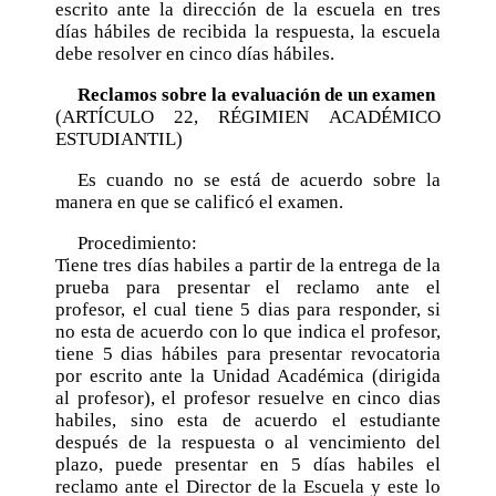
escrito ante la dirección de la escuela en tres
días hábiles de recibida la respuesta, la escuela
Posgrado
debe resolver en cinco días hábiles.
Sistema de Estudios de Posgrado
Reclamos sobre la evaluación de un examen
Contactos
(ARTÍCULO 22, RÉGIMIEN ACADÉMICO
ESTUDIANTIL)
Documentos
Es cuando no se está de acuerdo sobre la
Astrofísica
manera en que se calificó el examen.
Ciencias de la Atmosfera
Procedimiento:
Física
Tiene tres días habiles a partir de la entrega de la
Física Médica
prueba para presentar el reclamo ante el
profesor, el cual tiene 5 dias para responder, si
Hidrología
no esta de acuerdo con lo que indica el profesor,
tiene 5 dias hábiles para presentar revocatoria
por escrito ante la Unidad Académica (dirigida
al profesor), el profesor resuelve en cinco dias
habiles, sino esta de acuerdo el estudiante
después de la respuesta o al vencimiento del
plazo, puede presentar en 5 días habiles el
reclamo ante el Director de la Escuela y este lo