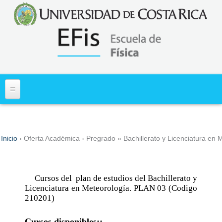
Acerca de
Inicio
›
Oferta Académica
›
Pregrado
» Bachillerato y Licenciatura en
Usted está aquí
Misión y Visión
Primer Ingreso
Historia
Información
Asuntos Estudiantiles
Cursos del plan de estudios del Bachillerato y
¿Dónde Estamos?
Diagnóstico de los Aprendizajes en Matemática
Licenciatura en Meteorología. PLAN 03 (Codigo
Cartas al Estudiante
Asuntos Administrativos
(DiMa)
210201)
Requisitos Especiales para ingreso y traslado a
Personal
Normativa de Interes Administrativo y Docente
Centros de Investigación
carrera
Cursos disponibles::
Docentes