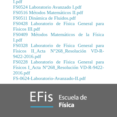
I.pdf
FS0524 Laboratorio Avanzado I.pdf
FS0516 Métodos Matemáticos II.pdf
FS0511 Dinámica de Fluidos.pdf
FS0428 Laboratorio de Física General para
Físicos III.pdf
FS0409 Métodos Matemáticos de la Física
I.pdf
FS0328 Laboratorio de Física General para
Físicos II_Acta N°268_Resolución VD-R-
9422-2016.pdf
FS0228 Laboratorio de Física General para
Físicos I_Acta N°268_Resolución VD-R-9422-
2016.pdf
FS-0624-Laboratorio-Avanzado-II.pdf