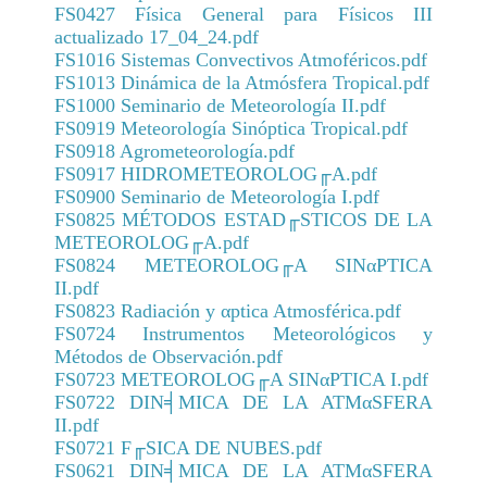
FS0427 Física General para Físicos III
actualizado 17_04_24.pdf
Posgrado
FS1016 Sistemas Convectivos Atmoféricos.pdf
Sistema de Estudios de Posgrado
FS1013 Dinámica de la Atmósfera Tropical.pdf
FS1000 Seminario de Meteorología II.pdf
Contactos
FS0919 Meteorología Sinóptica Tropical.pdf
Documentos
FS0918 Agrometeorología.pdf
FS0917 HIDROMETEOROLOG╓A.pdf
Astrofísica
FS0900 Seminario de Meteorología I.pdf
Ciencias de la Atmosfera
FS0825 MÉTODOS ESTAD╓STICOS DE LA
METEOROLOG╓A.pdf
Física
FS0824 METEOROLOG╓A SINαPTICA
Física Médica
II.pdf
FS0823 Radiación y αptica Atmosférica.pdf
Hidrología
FS0724 Instrumentos Meteorológicos y
Métodos de Observación.pdf
FS0723 METEOROLOG╓A SINαPTICA I.pdf
FS0722 DIN╡MICA DE LA ATMαSFERA
II.pdf
FS0721 F╓SICA DE NUBES.pdf
FS0621 DIN╡MICA DE LA ATMαSFERA