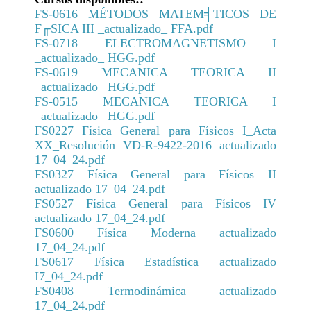
Ofrecimiento de servicios docentes
CICANUM
Oferta Académica
Solicitud Asistencias
FS-0616 MÉTODOS MATEM╡TICOS DE
Administrativos
Informe final de gestión 2020-2024
CICIMA
F╓SICA III _actualizado_ FFA.pdf
Pregrado
Comité Estudiantil IAPS
Avisos
FS-0718 ELECTROMAGNETISMO I
Mujeres en la Escuela de Física
Informe final de gestión 2016-2020
CINESPA
Suficiencia/Aprendizaje Adaptativo
CURSOS DE SERVICIO
_actualizado_ HGG.pdf
Transparencia
Normativa de Control Interno
CIGEFI
FS-0619 MECANICA TEORICA II
Admisión
METEOROLOGÍA
_actualizado_ HGG.pdf
Convención Colectiva de Trabajo
Aranceles
Bachillerato y Licenciatura en Meteorología,
FS-0515 MECANICA TEORICA I
Normativa de Acoso Laboral
PLAN 03
_actualizado_ HGG.pdf
Reclamos
FS0227 Física General para Físicos I_Acta
Normativa de Dedicación Exclusiva
Nuevo Plan de Estudios: Bachillerato en
Convalidaciones / Reconocimientos
XX_Resolución VD-R-9422-2016 actualizado
Meteorología
Normativa de Hostigamiento Sexual
17_04_24.pdf
Formulario para interrupción de estudios parcial
Cursos de Nuevo Plan de Estudios:
FS0327 Física General para Físicos II
Normativa de Régimen Disciplinario
Formulario para interrupción de estudios total
Bachillerato en Meteorología, Plan 04
actualizado 17_04_24.pdf
Docente
FÍSICA
FS0527 Física General para Físicos IV
Graduaciones
Reglamento Interno de Trabajo
actualizado 17_04_24.pdf
Nuevo Plan de Estudios: Bachillerato en
Infografías
Reglamento Ético-Científico
FS0600 Física Moderna actualizado
Física
Matrícula por excepción /Levantamiento
17_04_24.pdf
Cursos de Nuevo Plan de Estudios:
requisitos
FS0617 Física Estadística actualizado
Bachillerato en Física, Plan 03
I7_04_24.pdf
Solicitud Constancia de programas de cursos
FS0408 Termodinámica actualizado
Bachillerato en Física, PLAN 02
TFG
17_04_24.pdf