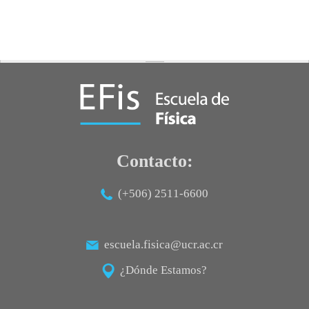
Posgrado
Sistema de Estudios de Posgrado
Contactos
Documentos
Astrofísica
Ciencias de la Atmosfera
Física
Contacto:
Física Médica
(+506) 2511-6600
Hidrología
escuela.fisica@ucr.ac.cr
¿Dónde Estamos?