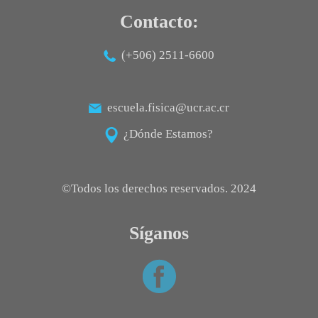
Contacto:
Posgrado
Sistema de Estudios de Posgrado
(+506) 2511-6600
Contactos
Documentos
escuela.fisica@ucr.ac.cr
Astrofísica
¿Dónde Estamos?
Ciencias de la Atmosfera
Física
Física Médica
©Todos los derechos reservados. 2024
Hidrología
Síganos