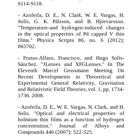
S114-S118.
- Azofeifa, D. E., N. Clark, W. E. Vargas, H.
Solís, G. K. Pálsson, and B. Hjörvarsson.
"Temperature-and hydrogen-induced changes
in the optical properties of Pd capped V thin
films." Physica Scripta 86, no. 6 (2012):
065702.
- Frutos-Alfaro, Francisco, and Hugo Solís-
Sánchez. "JLenses and XFGLenses." In The
Eleventh Marcel Grossmann Meeting On
Recent Developments in Theoretical and
Experimental General Relativity, Gravitation
and Relativistic Field Theories, vol. 1, pp. 1734-
1736. 2008.
- Azofeifa, D. E., W. E. Vargas, N. Clark, and H.
Solis. "Optical and electrical properties of
holmium thin films as a function of hydrogen
concentration." Journal of Alloys and
Compounds 446 (2007): 522-525.