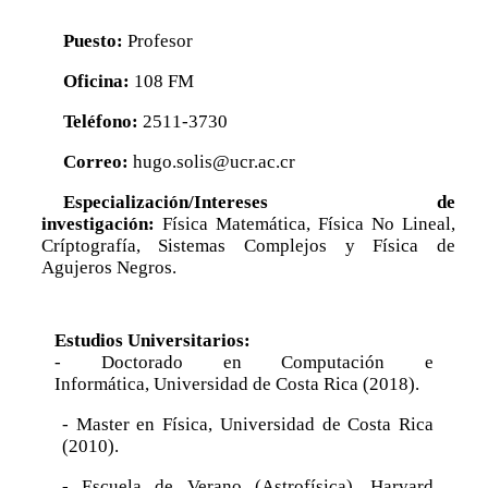
Posgrado
Puesto:
Profesor
Sistema de Estudios de Posgrado
Oficina:
108 FM
Contactos
Teléfono:
2511-3730
Documentos
Correo:
hugo.solis@ucr.ac.cr
Astrofísica
Especialización/Intereses de
Ciencias de la Atmosfera
investigación:
Física Matemática, Física No Lineal,
Críptografía, Sistemas Complejos y Física de
Física
Agujeros Negros.
Física Médica
Hidrología
Estudios Universitarios:
- Doctorado en Computación e
Informática, Universidad de Costa Rica (2018).
- Master en Física, Universidad de Costa Rica
(2010).
- Escuela de Verano (Astrofísica), Harvard