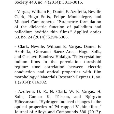
Society 440, no. 4 (2014): 3011-3015.
- Vargas, William E., Daniel E. Azofeifa, Neville
Clark, Hugo Solis, Felipe Montealegre, and
Michael Cambronero. "Parametric formulation
of the dielectric function of palladium and
palladium hydride thin films." Applied optics
53, no. 24 (2014): 5294-5306.
- Clark, Neville, William E. Vargas, Daniel E.
Azofeifa, Giovanni Sáenz-Arce, Hugo Solís,
and Gustavo Ramírez-Hidalgo. "Polycrystalline
indium films in the percolation threshold
regime: time correlation between electric
conduction and optical properties with film
morphology." Materials Research Express 1, no.
1 (2014): 016302.
- Azofeifa, D. E., N. Clark, W. E. Vargas, H.
Solís, Gunnar K. Pálsson, and Björgvin
Hjörvarsson. "Hydrogen induced changes in the
optical properties of Pd capped V thin films."
Journal of Alloys and Compounds 580 (2013):