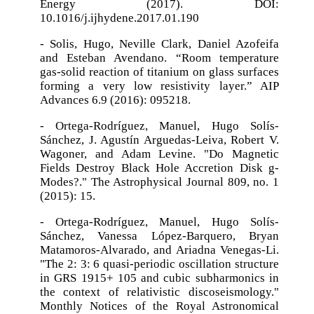
Energy (2017). DOI:
10.1016/j.ijhydene.2017.01.190
- Solis, Hugo, Neville Clark, Daniel Azofeifa
and Esteban Avendano. “Room temperature
gas-solid reaction of titanium on glass surfaces
forming a very low resistivity layer.” AIP
Advances 6.9 (2016): 095218.
- Ortega-Rodríguez, Manuel, Hugo Solís-
Sánchez, J. Agustín Arguedas-Leiva, Robert V.
Wagoner, and Adam Levine. "Do Magnetic
Fields Destroy Black Hole Accretion Disk g-
Modes?." The Astrophysical Journal 809, no. 1
(2015): 15.
- Ortega-Rodríguez, Manuel, Hugo Solís-
Sánchez, Vanessa López-Barquero, Bryan
Matamoros-Alvarado, and Ariadna Venegas-Li.
"The 2: 3: 6 quasi-periodic oscillation structure
in GRS 1915+ 105 and cubic subharmonics in
the context of relativistic discoseismology."
Monthly Notices of the Royal Astronomical