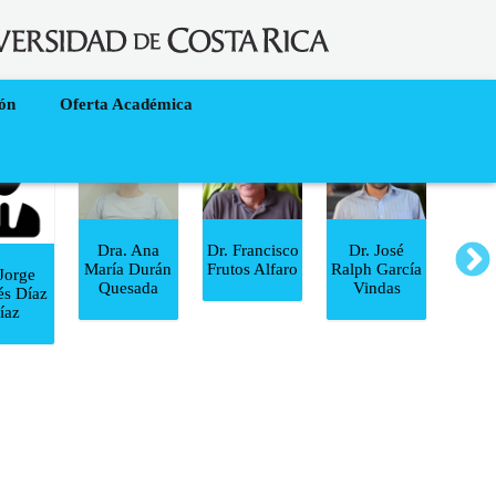
ión
Oferta Académica
Dra. Ana
Dr. Francisco
Dr. José
María Durán
Frutos Alfaro
Ralph García
 Jorge
Dr.
Quesada
Vindas
és Díaz
Gut
íaz
Cam