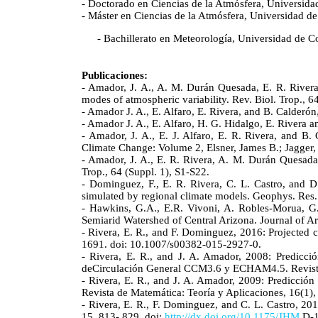
- Doctorado en Ciencias de la Atmósfera, Universida
- Máster en Ciencias de la Atmósfera, Universidad de
- Bachillerato en Meteorología, Universidad de C
Publicaciones:
- Amador, J. A., A. M. Durán Quesada, E. R. Rivera,
modes of atmospheric variability. Rev. Biol. Trop., 6
- Amador J. A., E. Alfaro, E. Rivera, and B. Calderón
- Amador J. A., E. Alfaro, H. G. Hidalgo, E. Rivera a
- Amador, J. A., E. J. Alfaro, E. R. Rivera, and B. 
Climate Change: Volume 2, Elsner, James B.; Jagger
- Amador, J. A., E. R. Rivera, A. M. Durán Quesada,
Trop., 64 (Suppl. 1), S1-S22.
- Dominguez, F., E. R. Rivera, C. L. Castro, and D
simulated by regional climate models. Geophys. Res
- Hawkins, G.A., E.R. Vivoni, A. Robles-Morua, G
Semiarid Watershed of Central Arizona. Journal of A
- Rivera, E. R., and F. Dominguez, 2016: Projected c
1691. doi: 10.1007/s00382-015-2927-0.
- Rivera, E. R., and J. A. Amador, 2008: Predicci
deCirculación General CCM3.6 y ECHAM4.5. Revista 
- Rivera, E. R., and J. A. Amador, 2009: Predicció
Revista de Matemática: Teoría y Aplicaciones, 16(1),
- Rivera, E. R., F. Dominguez, and C. L. Castro, 20
15, 813- 829, doi:
http://dx.doi.org/10.1175/JHM
D-1