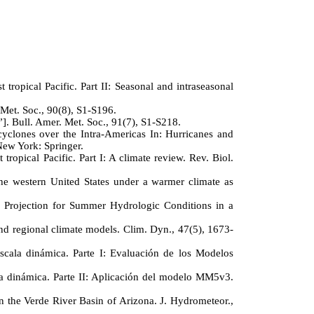
ropical Pacific. Part II: Seasonal and intraseasonal
 Met. Soc., 90(8), S1-S196.
”]. Bull. Amer. Met. Soc., 91(7), S1-S218.
l cyclones over the Intra-Americas In: Hurricanes and
ew York: Springer.
opical Pacific. Part I: A climate review. Rev. Biol.
the western United States under a warmer climate as
 Projection for Summer Hydrologic Conditions in a
and regional climate models. Clim. Dyn., 47(5), 1673-
scala dinámica. Parte I: Evaluación de los Modelos
la dinámica. Parte II: Aplicación del modelo MM5v3.
n the Verde River Basin of Arizona. J. Hydrometeor.,