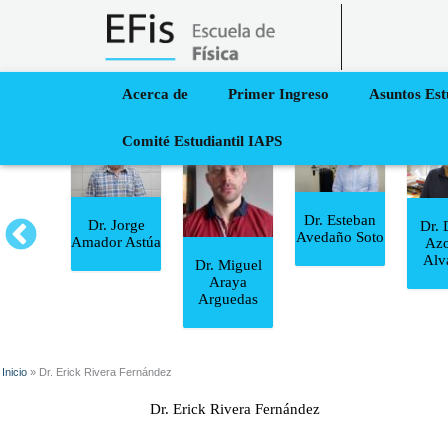
Acerca de
Primer Ingreso
Asuntos Est
Comité Estudiantil IAPS
Dr. Esteban
Dr. Jorge
Rodrigo
Dr. 
Avedaño Soto
Amador Astúa
arado
Azo
arín
Alv
Dr. Miguel
Araya
Arguedas
Inicio
» Dr. Erick Rivera Fernández
Usted está aquí
Dr. Erick Rivera Fernández