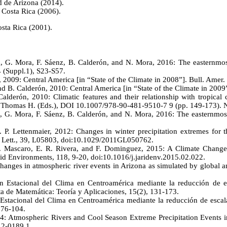
d de Arizona (2014).
 Costa Rica (2006).
osta Rica (2001).
 G. Mora, F. Sáenz, B. Calderón, and N. Mora, 2016: The easternmost t
4 (Suppl.1), S23-S57.
, 2009: Central America [in “State of the Climate in 2008”]. Bull. Amer.
nd B. Calderón, 2010: Central America [in “State of the Climate in 2009
Calderón, 2010: Climatic features and their relationship with tropica
, Thomas H. (Eds.), DOI 10.1007/978-90-481-9510-7 9 (pp. 149-173). N
 G. Mora, F. Sáenz, B. Calderón, and N. Mora, 2016: The easternmost tr
. P. Lettenmaier, 2012: Changes in winter precipitation extremes for 
. Lett., 39, L05803, doi:10.1029/2011GL050762.
. Mascaro, E. R. Rivera, and F. Dominguez, 2015: A Climate Change
rid Environments, 118, 9-20, doi:10.1016/j.jaridenv.2015.02.022.
hanges in atmospheric river events in Arizona as simulated by global 
ón Estacional del Clima en Centroamérica mediante la reducción de e
de Matemática: Teoría y Aplicaciones, 15(2), 131-173.
n Estacional del Clima en Centroamérica mediante la reducción de esca
 76-104.
14: Atmospheric Rivers and Cool Season Extreme Precipitation Events i
2-0189.1.