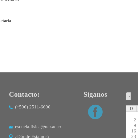
etaria
Contacto:
Síganos
«
(+506) 2511-6600
D
2
9
escuela.fisica@ucr.ac.cr
16
23
¿Dónde Estamos?